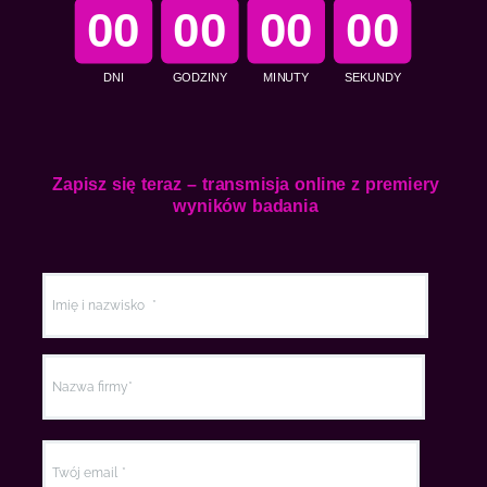
00
00
00
00
DNI
GODZINY
MINUTY
SEKUNDY
Zapisz się teraz – transmisja online z premiery
wyników badania
Imię i nazwisko
Nazwa firmy*
Twój email