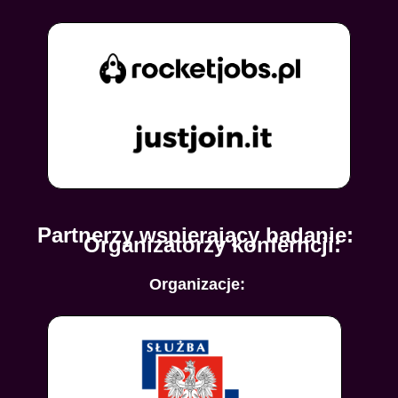
Partnerzy wspierający badanie:
Organizatorzy konferncji:
Organizacje: